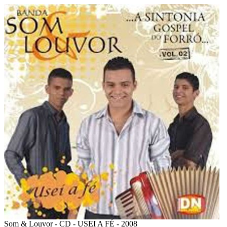
Som & Louvor -
CD - USEI A FÉ - 2008