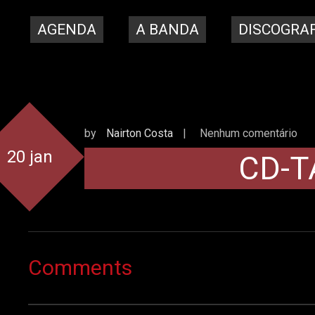
AGENDA
A BANDA
DISCOGRAF
by
Nairton Costa
|
Nenhum comentário
20 jan
CD-T
Comments